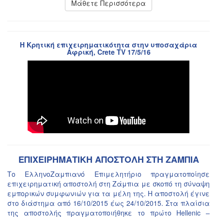
Μάθετε Περισσότερα
Η Κρητική επιχειρηματικότητα στην υποσαχάρια
Αφρική, Crete TV 17/5/16
ΕΠΙΧΕΙΡΗΜΑΤΙΚΗ ΑΠΟΣΤΟΛΗ ΣΤΗ ΖΑΜΠΙΑ
Το ΕλληνοΖαμπιανό Επιμελητήριο πραγματοποίησε
επιχειρηματική αποστολή στη Ζάμπια με σκοπό τη σύναψη
εμπορικών συμφωνιών για τα μέλη της. Η αποστολή έγινε
στο διάστημα από 16/10/2015 έως 24/10/2015. Στα πλαίσια
της αποστολής πραγματοποιήθηκε το πρώτο Hellenic –