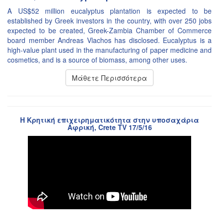
A US$52 million eucalyptus plantation is expected to be
established by Greek investors in the country, with over 250 jobs
expected to be created, Greek-Zambia Chamber of Commerce
board member Andreas Vlachos has disclosed. Eucalyptus is a
high-value plant used in the manufacturing of paper medicine and
cosmetics, and is a source of biomass, among other uses.
Μάθετε Περισσότερα
Η Κρητική επιχειρηματικότητα στην υποσαχάρια
Αφρική, Crete TV 17/5/16