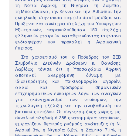
τη Νότια Αφρική, τη Νιγηρία, τη Ζάμπια,
τη Mποτσουάνα, την Κένυα και την Αιθιοπία. Την
εκδήλωση, στην οποία παρέστησαν Πρέσβεις και
Πρόξενοι και ανώτερα στελέχη του Υπουργείου
Εξωτερικών, παρακολούθησαν 150 στελέχη
ελληνικών εταιριών, καταδεικνύοντας το έντονο
ενδιαφέρον που προκαλεί η Αφρικανική
ήπειρος.
Στο χαιρετισμό του, ο Πρόεδρος του ΣΕΒ
Συμβούλιο Διεθνών Δράσεων κ. Θανάσης
Λαβίδας τόνισε ότι η Υποσαχάρια Αφρική
αποτελεί ανερχόμενη δύναμη, με
ιδιαιτερότητες και ποικιλομορφία αγορών,
αλλά και προσφορά σημαντικών
επιχειρηματικών ευκαιριών λόγω των αναγκών
για εκσυγχρονισμό των υποδομών, την
τεχνολογική εξέλιξη και την αναβάθμιση του
βιοτικού επιπέδου. Οι συγκεκριμένες χώρες, με
συνολικό πληθυσμό 385 εκατομμύρια κατοίκους,
εμφανίζουν θετικούς ρυθμούς ανάπτυξης (η Ν.
Αφρική 3%, η Νιγηρία 6,2%, η Ζάμπια 7,1%, η
Μποτσουάνα 6%, η Κένυα 5,5%, η Αιθιοπία