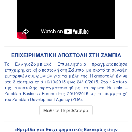
ΕΠΙΧΕΙΡΗΜΑΤΙΚΗ ΑΠΟΣΤΟΛΗ ΣΤΗ ΖΑΜΠΙΑ
Το ΕλληνοΖαμπιανό Επιμελητήριο πραγματοποίησε
επιχειρηματική αποστολή στη Ζάμπια με σκοπό τη σύναψη
εμπορικών συμφωνιών για τα μέλη της. Η αποστολή έγινε
στο διάστημα από 16/10/2015 έως 24/10/2015. Στα πλαίσια
της αποστολής πραγματοποιήθηκε το πρώτο Hellenic –
Zambian Business Forum στις 20/10/2015 με τη συμμετοχή
του Zambian Development Agency (ZDA).
Μάθετε Περισσότερα
«Ημερίδα για Επιχειρηματικές Ευκαιρίες στην