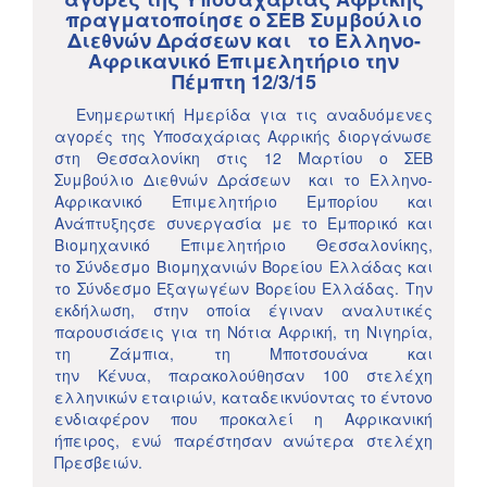
πραγματοποίησε ο ΣΕΒ Συμβούλιο
Διεθνών Δράσεων και το Ελληνο-
Αφρικανικό Επιμελητήριο την
Πέμπτη 12/3/15
Eνημερωτική Ημερίδα για τις αναδυόμενες
αγορές της Υποσαχάριας Αφρικής διοργάνωσε
στη Θεσσαλονίκη στις 12 Μαρτίου ο ΣΕΒ
Συμβούλιο Διεθνών Δράσεων και το Ελληνο-
Αφρικανικό Επιμελητήριο Εμπορίου και
Ανάπτυξηςσε συνεργασία με το Εμπορικό και
Βιομηχανικό Επιμελητήριο Θεσσαλονίκης,
το Σύνδεσμο Βιομηχανιών Βορείου Ελλάδας και
το Σύνδεσμο Εξαγωγέων Βορείου Ελλάδας. Την
εκδήλωση, στην οποία έγιναν αναλυτικές
παρουσιάσεις για τη Νότια Αφρική, τη Νιγηρία,
τη Ζάμπια, τη Mποτσουάνα και
την Κένυα, παρακολούθησαν 100 στελέχη
ελληνικών εταιριών, καταδεικνύοντας το έντονο
ενδιαφέρον που προκαλεί η Αφρικανική
ήπειρος, ενώ παρέστησαν ανώτερα στελέχη
Πρεσβειών.