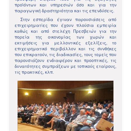
προϊόντων και υπηρεσιών όσο και για την
παραγωγική δραστηριότητα και τις επενδύσεις.
Στην εσπερίδα έγιναν παρουσιάσεις από
επιχειρηματίες που έχουν πλούσια εμπειρία
καθώς και από στελέχη Πρεσβειών για την
πορεία της οικονομίας των χωρών και
εκτιμήσεις για μελλοντικές εξελίξεις, το
επιχειρηματικό περιβάλλον και τις συνθήκες
που επικρατούν, τις διαδικασίες, τους τομείς που
παρουσιάζουν ενδιαφέρον και προοπτικές, τις
δυνατότητες συμπράξεων με τοπικούς εταίρους,
τις πρακτικές, κλπ.