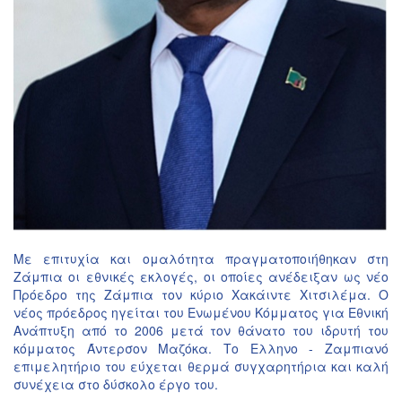
Με επιτυχία και ομαλότητα πραγματοποιήθηκαν στη
Ζάμπια οι εθνικές εκλογές, οι οποίες ανέδειξαν ως νέο
Πρόεδρο της Ζάμπια τον κύριο Χακάιντε Χιτσιλέμα. Ο
νέος πρόεδρος ηγείται του Ενωμένου Κόμματος για Εθνική
Ανάπτυξη από το 2006 μετά τον θάνατο του ιδρυτή του
κόμματος Άντερσον Μαζόκα. Το Ελληνο - Ζαμπιανό
επιμελητήριο του εύχεται θερμά συγχαρητήρια και καλή
συνέχεια στο δύσκολο έργο του.