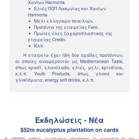
Χανίων Harmonia.
Ελιές ΠΟΠ Λακωνίας και Χανίων
Harmonia.
Μέλι ελληνικών ποικιλιών.
Προϊόντα της εταιρείας Fero.
Πρώτες ύλες ζαχαροπλαστικής της
εταιρείας Credin.
Κλπ.
Η εταιρεία έχει ήδη δύο ομάδες προϊόντων,
οι οποίες αναφέρονται ως Mediterranean Taste,
όπως κρασί, ελαιόλαδο, ελιές, μέλι, κριτσίνια,
κ.λ.π. Youth Products, όπως γλυκά και
γλυκίσματα, energy soft drinks, κ.λ.π.
Εκδηλώσεις - Νέα
$52m eucalyptus plantation on cards