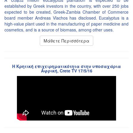
A US$52 million eucalyptus plantation is expected to be
established by Greek investors in the country, with over 250 jobs
expected to be created, Greek-Zambia Chamber of Commerce
board member Andreas Vlachos has disclosed. Eucalyptus is a
high-value plant used in the manufacturing of paper medicine and
cosmetics, and is a source of biomass, among other uses.
Μάθετε Περισσότερα
Η Κρητική επιχειρηματικότητα στην υποσαχάρια
Αφρική, Crete TV 17/5/16